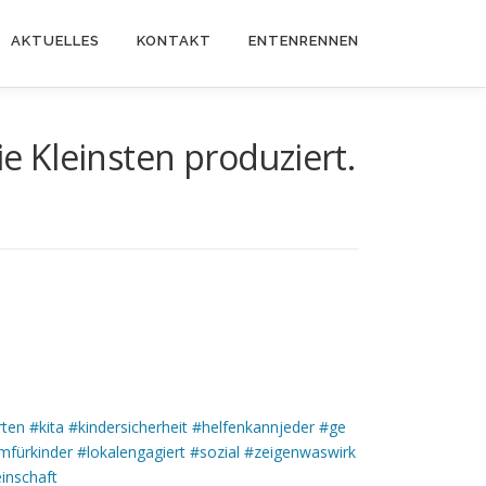
AKTUELLES
KONTAKT
ENTENRENNEN
 Kleinsten produziert.
rten
#kita
#kindersicherheit
#helfenkannjeder
#ge
fürkinder
#lokalengagiert
#sozial
#zeigenwaswirk
inschaft