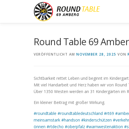
Zum
Inhalt
springen
Round Table 69 Amberg
VERÖFFENTLICHT AM
NOVEMBER 28, 2025
VON
Sichtbarkeit rettet Leben und beginnt im Kindergart
Mit viel Handarbeit und Herz haben wir von Round 
Über 1350 Westen werden an 31 Kindergärten im Ra
Ein kleiner Beitrag mit großer Wirkung.
#roundtable
#roundtabledeutschland
#rt69
#ambe
meinsamstark
#handson
#kinderschützen
#verkehr
önnen
#rtdecho
#oberpfalz
#warnwestenaktion
#s