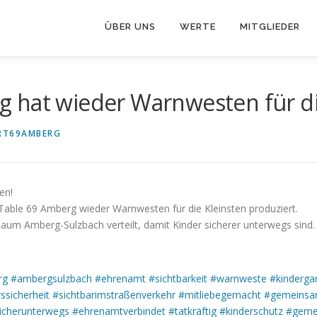
ÜBER UNS
WERTE
MITGLIEDER
 hat wieder Warnwesten für die
RT69AMBERG
en!
Table 69 Amberg wieder Warnwesten für die Kleinsten produziert.
um Amberg-Sulzbach verteilt, damit Kinder sicherer unterwegs sind.
rg
#ambergsulzbach
#ehrenamt
#sichtbarkeit
#warnweste
#kinderga
ssicherheit
#sichtbarimstraßenverkehr
#mitliebegemacht
#gemeinsam
icherunterwegs
#ehrenamtverbindet
#tatkräftig
#kinderschutz
#geme