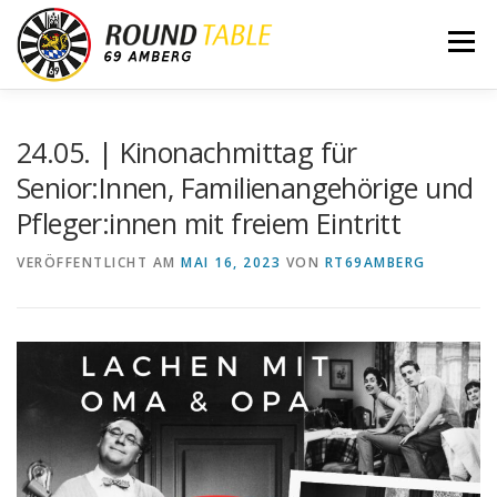
Zum
Inhalt
Menü
springen
ÜBER UNS
WERTE
MITGLIEDER
24.05. | Kinonachmittag für
Senior:Innen, Familienangehörige und
Pfleger:innen mit freiem Eintritt
AKTUELLES
KONTAKT
ENTENRENNEN
VERÖFFENTLICHT AM
MAI 16, 2023
VON
RT69AMBERG